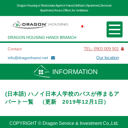
Dragon Housing is Real estate Agent in Hanoi,VietNam (Apartment,Serviced
Apartment,House,Office) for rent/lease
DRAGON HOUSING HANOI BRANCH
Contact
TEL: 0903 009 501
info@dragonhanoi.net
Our location
INFORMATION
(日本語) ハノイ日本人学校のバスが停まるア
パート一覧 （更新 2019年12月1日）
COPYRIGHT © Dragon Service & Investment Co.,Ltd.