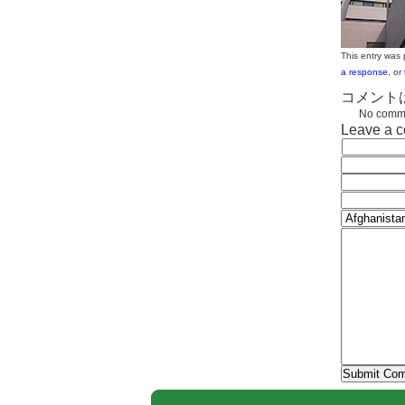
This entry was
a response
, or
コメント
No comme
Leave a 