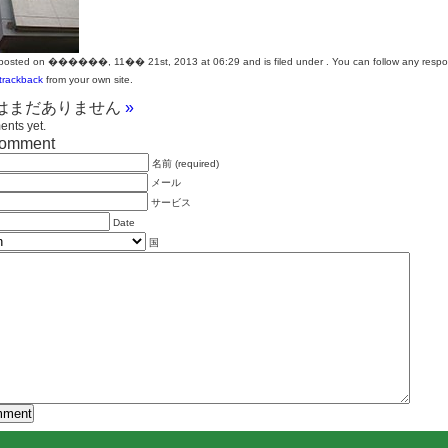
 posted on ������, 11�� 21st, 2013 at 06:29 and is filed under . You can follow any respon
trackback
from your own site.
はまだありません
»
nts yet.
comment
名前 (required)
メール
サービス
Date
国