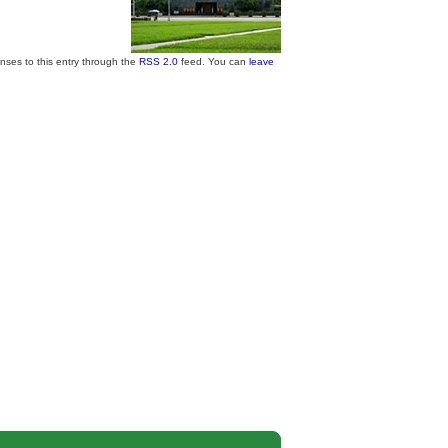
ses to this entry through the
RSS 2.0
feed. You can
leave